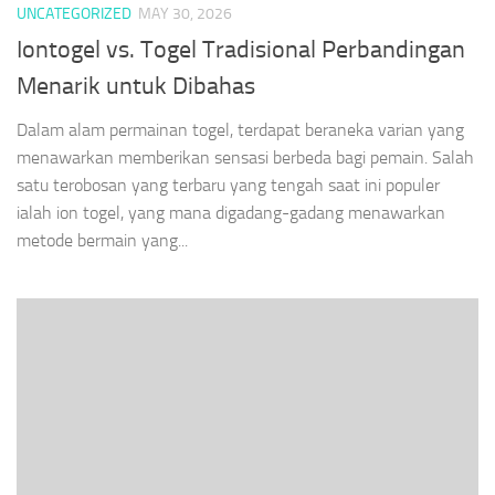
UNCATEGORIZED
MAY 30, 2026
Iontogel vs. Togel Tradisional Perbandingan
Menarik untuk Dibahas
Dalam alam permainan togel, terdapat beraneka varian yang
menawarkan memberikan sensasi berbeda bagi pemain. Salah
satu terobosan yang terbaru yang tengah saat ini populer
ialah ion togel, yang mana digadang-gadang menawarkan
metode bermain yang...