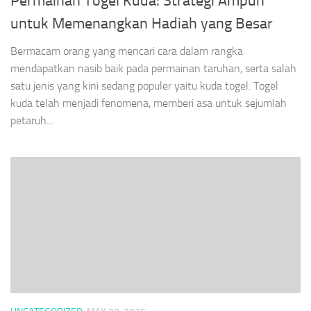
Permainan Togel Kuda: Strategi Ampuh
untuk Memenangkan Hadiah yang Besar
Bermacam orang yang mencari cara dalam rangka
mendapatkan nasib baik pada permainan taruhan, serta salah
satu jenis yang kini sedang populer yaitu kuda togel. Togel
kuda telah menjadi fenomena, memberi asa untuk sejumlah
petaruh...