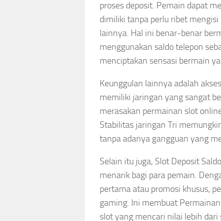
proses deposit. Pemain dapat 
dimiliki tanpa perlu ribet meng
lainnya. Hal ini benar-benar be
menggunakan saldo telepon seba
menciptakan sensasi bermain yan
Keunggulan lainnya adalah akses 
memiliki jaringan yang sangat b
merasakan permainan slot online
Stabilitas jaringan Tri memungk
tanpa adanya gangguan yang m
Selain itu juga, Slot Deposit Sa
menarik bagi para pemain. Denga
pertama atau promosi khusus, p
gaming. Ini membuat Permainan D
slot yang mencari nilai lebih dari