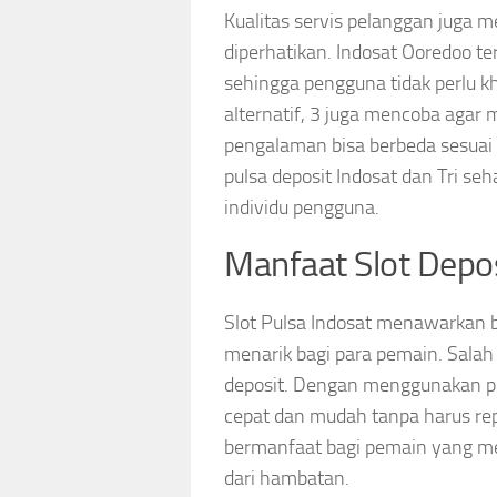
Kualitas servis pelanggan juga 
diperhatikan. Indosat Ooredoo te
sehingga pengguna tidak perlu 
alternatif, 3 juga mencoba aga
pengalaman bisa berbeda sesuai 
pulsa deposit Indosat dan Tri se
individu pengguna.
Manfaat Slot Depos
Slot Pulsa Indosat menawarkan 
menarik bagi para pemain. Sala
deposit. Dengan menggunakan pu
cepat dan mudah tanpa harus rep
bermanfaat bagi pemain yang me
dari hambatan.