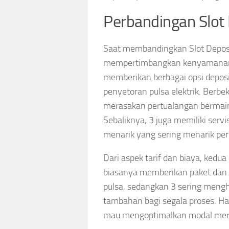
Perbandingan Slot 
Saat membandingkan Slot Deposi
mempertimbangkan kenyamanan a
memberikan berbagai opsi depo
penyetoran pulsa elektrik. Berbe
merasakan pertualangan bermain s
Sebaliknya, 3 juga memiliki serv
menarik yang sering menarik per
Dari aspek tarif dan biaya, kedu
biasanya memberikan paket dan i
pulsa, sedangkan 3 sering meng
tambahan bagi segala proses. Hal
mau mengoptimalkan modal mereka