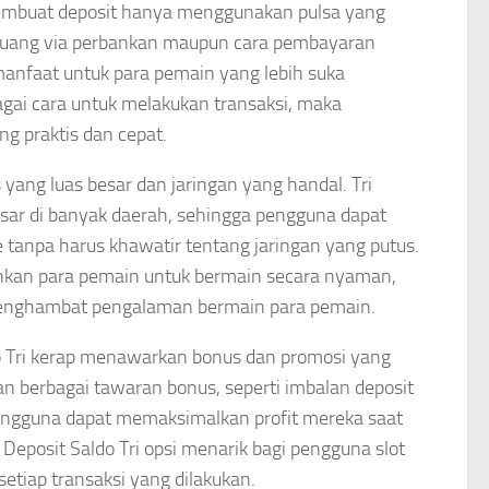
membuat deposit hanya menggunakan pulsa yang
isi uang via perbankan maupun cara pembayaran
rmanfaat untuk para pemain yang lebih suka
gai cara untuk melakukan transaksi, maka
g praktis dan cepat.
yang luas besar dan jaringan yang handal. Tri
esar di banyak daerah, sehingga pengguna dapat
 tanpa harus khawatir tentang jaringan yang putus.
inkan para pemain untuk bermain secara nyaman,
enghambat pengalaman bermain para pemain.
ldo Tri kerap menawarkan bonus dan promosi yang
n berbagai tawaran bonus, seperti imbalan deposit
engguna dapat memaksimalkan profit mereka saat
eposit Saldo Tri opsi menarik bagi pengguna slot
 setiap transaksi yang dilakukan.