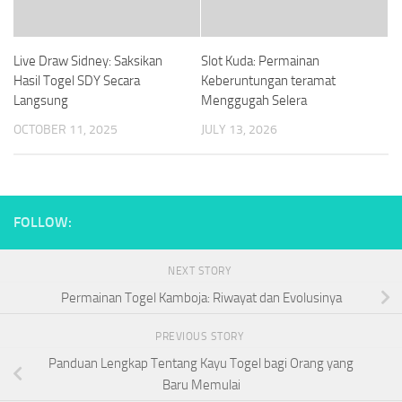
Live Draw Sidney: Saksikan
Slot Kuda: Permainan
Hasil Togel SDY Secara
Keberuntungan teramat
Langsung
Menggugah Selera
OCTOBER 11, 2025
JULY 13, 2026
FOLLOW:
NEXT STORY
Permainan Togel Kamboja: Riwayat dan Evolusinya
PREVIOUS STORY
Panduan Lengkap Tentang Kayu Togel bagi Orang yang
Baru Memulai