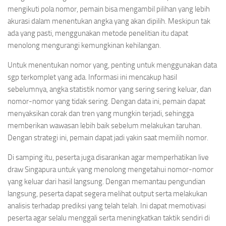
mengikuti pola nomor, pemain bisa mengambil pilihan yang lebih
akurasi dalam menentukan angka yang akan dipilih. Meskipun tak
ada yang pasti, menggunakan metode penelitian itu dapat
menolong mengurangi kemungkinan kehilangan.
Untuk menentukan nomor yang, penting untuk menggunakan data
sgp terkomplet yang ada. Informasi ini mencakup hasil
sebelumnya, angka statistik nomor yang sering sering keluar, dan
nomor-nomor yang tidak sering. Dengan data ini, pemain dapat
menyaksikan corak dan tren yang mungkin terjadi, sehingga
memberikan wawasan lebih baik sebelum melakukan taruhan.
Dengan strategi ini, pemain dapat jadi yakin saat memilih nomor.
Di samping itu, peserta juga disarankan agar memperhatikan live
draw Singapura untuk yang menolong mengetahui nomor-nomor
yang keluar dari hasil langsung. Dengan memantau pengundian
langsung, peserta dapat segera melihat output serta melakukan
analisis terhadap prediksi yang telah telah. Ini dapat memotivasi
peserta agar selalu menggali serta meningkatkan taktik sendiri di