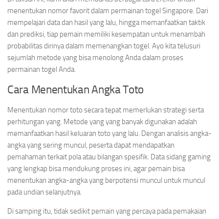
menentukan nomor favorit dalam permainan togel Singapore. Dari
mempelajari data dan hasil yang lalu, hingga memanfaatkan taktik
dan prediksi, tiap pemain memiliki kesempatan untuk menambah
probabilitas dirinya dalam memenangkan togel. Ayo kita telusuri
sejumlah metode yang bisa menolong Anda dalam proses
permainan togel Anda.
Cara Menentukan Angka Toto
Menentukan nomor toto secara tepat memerlukan strategi serta
perhitungan yang. Metode yang yang banyak digunakan adalah
memanfaatkan hasil keluaran toto yang lalu. Dengan analisis angka-
angka yang sering muncul, peserta dapat mendapatkan
pemahaman terkait pola atau bilangan spesifik. Data sidang gaming
yang lengkap bisa mendukung proses ini, agar pemain bisa
menentukan angka-angka yang berpotensi muncul untuk muncul
pada undian selanjutnya.
Di samping itu, tidak sedikit pemain yang percaya pada pemakaian