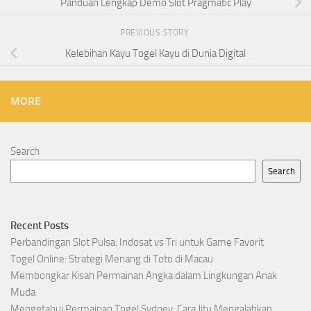
Panduan Lengkap Demo Slot Pragmatic Play
PREVIOUS STORY
Kelebihan Kayu Togel Kayu di Dunia Digital
MORE
Search
Search
Recent Posts
Perbandingan Slot Pulsa: Indosat vs Tri untuk Game Favorit
Togel Online: Strategi Menang di Toto di Macau
Membongkar Kisah Permainan Angka dalam Lingkungan Anak
Muda
Mengetahui Permainan Togel Sydney: Cara Jitu Mengalahkan