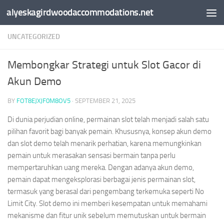
alyeskagirdwoodaccommodations.net
Skip to content
UNCATEGORIZED
Membongkar Strategi untuk Slot Gacor di
Akun Demo
BY
FOT8EJXJF0M8OV5
·
SEPTEMBER 21, 2025
Di dunia perjudian online, permainan slot telah menjadi salah satu
pilihan favorit bagi banyak pemain. Khususnya, konsep akun demo
dan slot demo telah menarik perhatian, karena memungkinkan
pemain untuk merasakan sensasi bermain tanpa perlu
mempertaruhkan uang mereka. Dengan adanya akun demo,
pemain dapat mengeksplorasi berbagai jenis permainan slot,
termasuk yang berasal dari pengembang terkemuka seperti No
Limit City. Slot demo ini memberi kesempatan untuk memahami
mekanisme dan fitur unik sebelum memutuskan untuk bermain