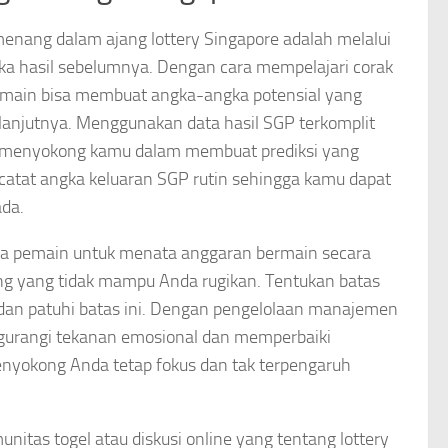
menang dalam ajang lottery Singapore adalah melalui
ka hasil sebelumnya. Dengan cara mempelajari corak
pemain bisa membuat angka-angka potensial yang
lanjutnya. Menggunakan data hasil SGP terkomplit
 menyokong kamu dalam membuat prediksi yang
ncatat angka keluaran SGP rutin sehingga kamu dapat
da.
ara pemain untuk menata anggaran bermain secara
 uang yang tidak mampu Anda rugikan. Tentukan batas
dan patuhi batas ini. Dengan pengelolaan manajemen
gurangi tekanan emosional dan memperbaiki
enyokong Anda tetap fokus dan tak terpengaruh
munitas togel atau diskusi online yang tentang lottery