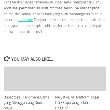
Yang terakhir, jangan melupakan untuk selalu memperbarui ilmu
Anda soal permainan ini. Ikuti informasi terkini, perubahan pada
aturan, dan kemajuan yang baru yang akan memengaruhi output
taruhan.
jenius toto
Dengan data yang terus segar, kamu bakal lebih
persiapan mempersiapkan diri melakukan keputusan yang tepat
ketika bermain di Jenius Toto.
YOU MAY ALSO LIKE...
Bupatitogel: Fenomena Game
Rakyat 4D vs. Platform Togel
yang Mengguncang Dunia
Lain: Siapa yang Lebih
Maya
Unggul?