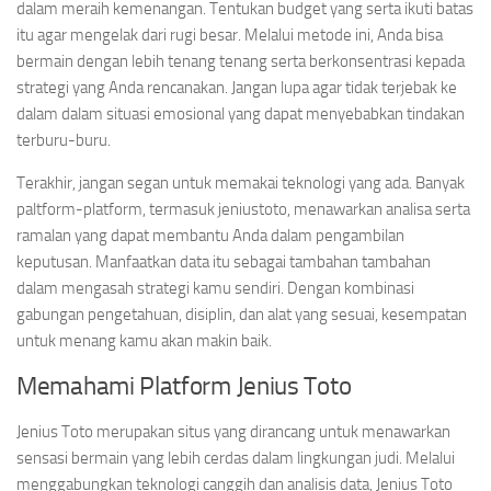
dalam meraih kemenangan. Tentukan budget yang serta ikuti batas
itu agar mengelak dari rugi besar. Melalui metode ini, Anda bisa
bermain dengan lebih tenang tenang serta berkonsentrasi kepada
strategi yang Anda rencanakan. Jangan lupa agar tidak terjebak ke
dalam dalam situasi emosional yang dapat menyebabkan tindakan
terburu-buru.
Terakhir, jangan segan untuk memakai teknologi yang ada. Banyak
paltform-platform, termasuk jeniustoto, menawarkan analisa serta
ramalan yang dapat membantu Anda dalam pengambilan
keputusan. Manfaatkan data itu sebagai tambahan tambahan
dalam mengasah strategi kamu sendiri. Dengan kombinasi
gabungan pengetahuan, disiplin, dan alat yang sesuai, kesempatan
untuk menang kamu akan makin baik.
Memahami Platform Jenius Toto
Jenius Toto merupakan situs yang dirancang untuk menawarkan
sensasi bermain yang lebih cerdas dalam lingkungan judi. Melalui
menggabungkan teknologi canggih dan analisis data, Jenius Toto