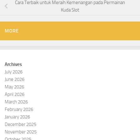
Cara Terbaik untuk Meraih Kemenangan pada Permainan
Kuda Slot
MORE
Archives
July 2026
June 2026
May 2026
April 2026
March 2026
February 2026
January 2026
December 2025
November 2025
October 2025