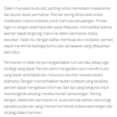
Dalam menjalani kuda slot, penting untuk memahami mekanisme
dan aturan dasar permainan. Pemain sering diharuskan untuk
melakukan masuk kudaslot untuk memulai petualangan. Proses
login ini sangat sederhana dan cepat dilakukan, memastikan bahwa
pemain dapat langsung masuk ke dalam permainan tanpa
kesulitan. Selain itu, dengan daftar membuat akun kudaslot, pemain
dapat menikmati berbagai bonus dan penawaran yang ditawarkan
oleh situs.
Permainan ini tidak hanya mengandalkan luck semata, tetapi juga
strategi yang tepat. Pemain perlu mengetahui cara memilih kuda
yang tepat serta tepat dan menyusun taruhan mereka secara
bijaksana. Dengan memanfaatkan tautan kudaslot yang tersedia,
pemain dapat mengakses informasi dan tips yang berguna untuk
mendongkrak peluang mereka meraih kemenangan. Seiring
dengan, ketika tren permainan ini, kuda slot kian pilihan utama bagi
banyaknya pemain yang mencari kombinasi antara kesenangan dan
strategi dalam bermain.