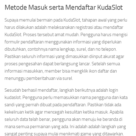
Metode Masuk serta Mendaftar KudaSlot
Supaya memulai bermain pada KudaSlot, tahapan awal yang perlu
harus dilakukan adalah melaksanakan registrasi atau mendaftar
KudaSlot. Proses tersebut amat mudah. Pengguna harus mengisi
formulir pendaftaran menggunakan informasi yang diperlukan
dibutuhkan, contohnya nama lengkap, surel, dan no telepon.
Pastikan seluruh informasi yang dimasukkan diinput akurat agar
proses pengesahan dapat berlangsung lancar. Setelah semua
informasi masukkan, member bisa mengklik ikon daftar dan
menunggu pemberitahuan via surel.
Sesudah berhasil mendaftar, langkah berikutnya adalah login
kudaslot. Pengguna perlu memasukkan nama pengguna dan kata
sandi yang pernah dibuat pada pendaftaran. Pastikan tidak ada
kekeliruan ketik agar mencegah kesulitan ketika masuk. Apabila
seluruh data telah benar, pengguna akan menuju ke beranda di
mana semua permainan yang ada. Ini adalah adalah langkah yang
sangat penting supaya mulai menikmati game yang ditawarkan.