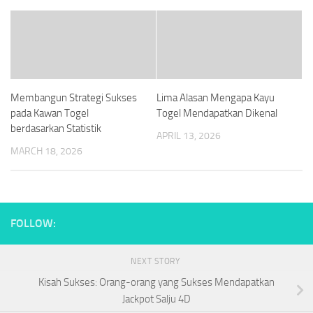
Membangun Strategi Sukses
Lima Alasan Mengapa Kayu
pada Kawan Togel
Togel Mendapatkan Dikenal
berdasarkan Statistik
APRIL 13, 2026
MARCH 18, 2026
FOLLOW:
NEXT STORY
Kisah Sukses: Orang-orang yang Sukses Mendapatkan
Jackpot Salju 4D