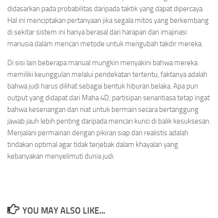
didasarkan pada probabilitas daripada taktik yang dapat dipercaya.
Hal ini menciptakan pertanyaan jika segala mitos yang berkembang
di sekitar sistem ini hanya berasal dari harapan dan imajinasi
manusia dalam mencari metode untuk mengubah takdir mereka.
Di sisi lain beberapa manual mungkin menyakini bahwa mereka
memiliki keunggulan melalui pendekatan tertentu, faktanya adalah
bahwa judi harus dilihat sebagai bentuk hiburan belaka. Apa pun
output yang didapat dari Maha 4D, partisipan senantiasa tetap ingat
bahwa kesenangan dan niat untuk bermain secara bertanggung
jawab jauh lebih penting daripada mencari kunci di balik kesuksesan.
Menjalani permainan dengan pikiran siap dan realistis adalah
tindakan optimal agar tidak terjebak dalam khayalan yang
kebanyakan menyelimuti dunia judi.
YOU MAY ALSO LIKE...