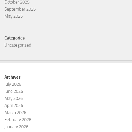
October 2025
September 2025
May 2025
Categories
Uncategorized
Archives
July 2026
June 2026
May 2026
April 2026
March 2026
February 2026
January 2026