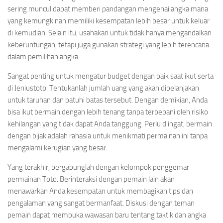
sering muncul dapat memberi pandangan mengenai angka mana
yang kemungkinan memiliki kesempatan lebih besar untuk keluar
di kemudian. Selain itu, usahakan untuk tidak hanya mengandalkan
keberuntungan, tetapi juga gunakan strategi yang lebih terencana
dalam pemilihan angka.
Sangat penting untuk mengatur budget dengan baik saat ikut serta
di Jeniustoto. Tentukanlah jumlah uang yang akan dibelanjakan
untuk taruhan dan patuhi batas tersebut. Dengan demikian, Anda
bisa ikut bermain dengan lebih tenang tanpa terbebani oleh risiko
kehilangan yang tidak dapat Anda tanggung. Perlu diingat, bermain
dengan bijak adalah rahasia untuk menikmati permainan ini tanpa
mengalami kerugian yang besar.
Yang terakhir, bergabunglah dengan kelompok penggemar
permainan Toto. Berinteraksi dengan pemain lain akan
menawarkan Anda kesempatan untuk membagikan tips dan
pengalaman yang sangat bermanfaat. Diskusi dengan teman
pemain dapat membuka wawasan baru tentang taktik dan angka