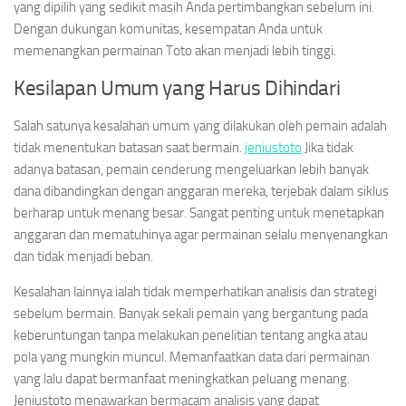
yang dipilih yang sedikit masih Anda pertimbangkan sebelum ini.
Dengan dukungan komunitas, kesempatan Anda untuk
memenangkan permainan Toto akan menjadi lebih tinggi.
Kesilapan Umum yang Harus Dihindari
Salah satunya kesalahan umum yang dilakukan oleh pemain adalah
tidak menentukan batasan saat bermain.
jeniustoto
Jika tidak
adanya batasan, pemain cenderung mengeluarkan lebih banyak
dana dibandingkan dengan anggaran mereka, terjebak dalam siklus
berharap untuk menang besar. Sangat penting untuk menetapkan
anggaran dan mematuhinya agar permainan selalu menyenangkan
dan tidak menjadi beban.
Kesalahan lainnya ialah tidak memperhatikan analisis dan strategi
sebelum bermain. Banyak sekali pemain yang bergantung pada
keberuntungan tanpa melakukan penelitian tentang angka atau
pola yang mungkin muncul. Memanfaatkan data dari permainan
yang lalu dapat bermanfaat meningkatkan peluang menang.
Jeniustoto menawarkan bermacam analisis yang dapat