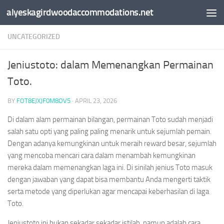
alyeskagirdwoodaccommodations.net
Skip to content
UNCATEGORIZED
Jeniustoto: dalam Memenangkan Permainan
Toto.
BY
FOT8EJXJF0M8OV5
·
APRIL 23, 2026
Di dalam alam permainan bilangan, permainan Toto sudah menjadi
salah satu opti yang paling paling menarik untuk sejumlah pemain.
Dengan adanya kemungkinan untuk meraih reward besar, sejumlah
yang mencoba mencari cara dalam menambah kemungkinan
mereka dalam memenangkan laga ini. Di sinilah jenius Toto masuk
dengan jawaban yang dapat bisa membantu Anda mengerti taktik
serta metode yang diperlukan agar mencapai keberhasilan di laga
Toto.
Jeniustoto ini bukan sekadar sekadar istilah, namun adalah cara