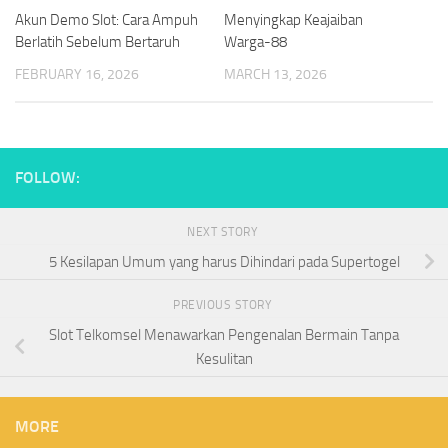
Akun Demo Slot: Cara Ampuh
Menyingkap Keajaiban
Berlatih Sebelum Bertaruh
Warga-88
FEBRUARY 16, 2026
MARCH 13, 2026
FOLLOW:
NEXT STORY
5 Kesilapan Umum yang harus Dihindari pada Supertogel
PREVIOUS STORY
Slot Telkomsel Menawarkan Pengenalan Bermain Tanpa
Kesulitan
MORE