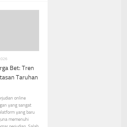
2026
rga Bet: Tren
tasan Taruhan
rjudian online
gan yang sangat
platform yang baru
 guna memenuhi
mar perjudian. Salah