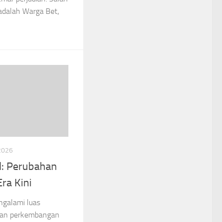
adalah Warga Bet,
2026
l: Perubahan
ra Kini
ngalami luas
ngan perkembangan