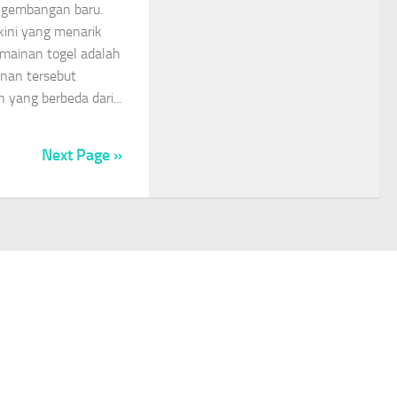
engembangan baru.
kini yang menarik
mainan togel adalah
inan tersebut
ang berbeda dari...
Next Page »