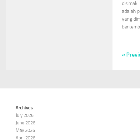
disimak.
adalah p
yang dim
berkemba
« Previ
Archives
July 2026
June 2026
May 2026
April 2026