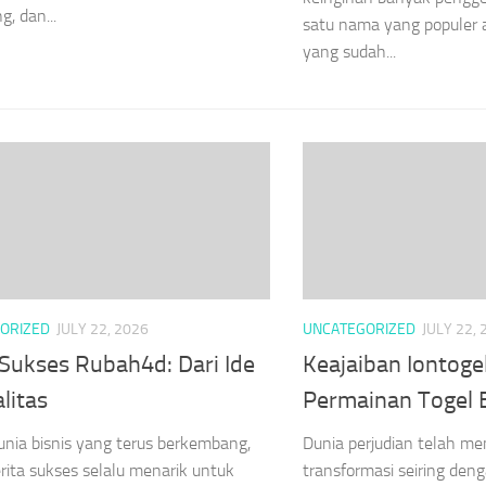
, dan...
satu nama yang populer 
yang sudah...
ORIZED
JULY 22, 2026
UNCATEGORIZED
JULY 22, 
 Sukses Rubah4d: Dari Ide
Keajaiban Iontoge
litas
Permainan Togel E
nia bisnis yang terus berkembang,
Dunia perjudian telah me
erita sukses selalu menarik untuk
transformasi seiring de