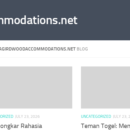
mmodations.net
KAGIRDWOODACCOMMODATIONS.NET
BLOG
ORIZED
JULY 23, 2026
UNCATEGORIZED
JULY 23, 
ngkar Rahasia
Teman Togel: Me