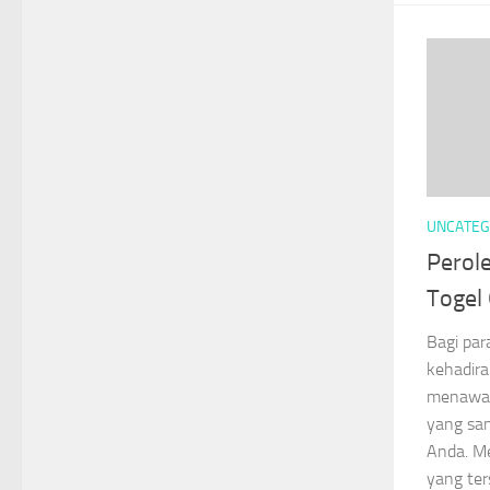
UNCATEG
Perol
Togel
Bagi par
kehadira
menawar
yang sa
Anda. Me
yang ters