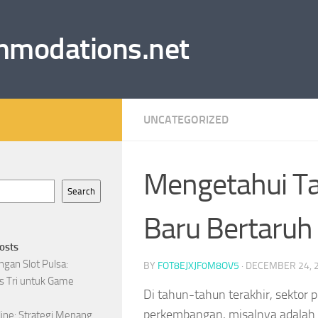
mmodations.net
UNCATEGORIZED
Mengetahui Ta
Search
Baru Bertaruh
osts
gan Slot Pulsa:
BY
FOT8EJXJF0M8OV5
·
DECEMBER 24, 
vs Tri untuk Game
Di tahun-tahun terakhir, sektor 
perkembangan, misalnya adalah 
line: Strategi Menang