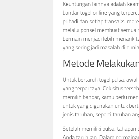
Keuntungan lainnya adalah ke
bandar togel online yang terpe
pribadi dan setiap transaksi mere
melalui ponsel membuat semua m
bermain menjadi lebih menarik 
yang sering jadi masalah di dunia
Metode Melakukan 
Untuk bertaruh togel pulsa, awa
yang terpercaya. Cek situs terseb
memilih bandar, kamu perlu mend
untuk yang digunakan untuk be
jenis taruhan, seperti taruhan a
Setelah memiliki pulsa, tahapan
Anda taruhkan. Dalam permainan