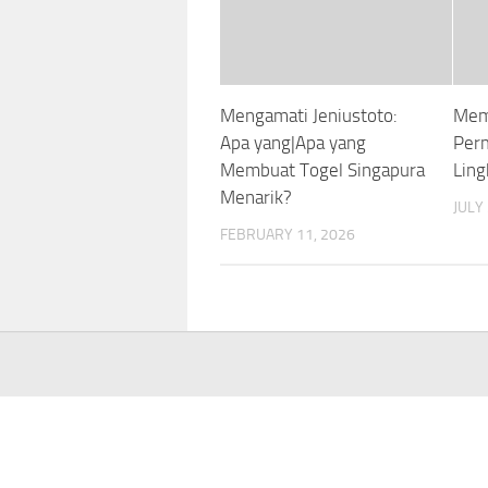
Mengamati Jeniustoto:
Mem
Apa yang|Apa yang
Per
Membuat Togel Singapura
Lin
Menarik?
JULY
FEBRUARY 11, 2026