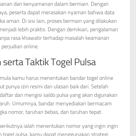
amanan dan kenyamanan dalam bermain. Dengan
rcaya, peserta dapat merasakan nyaman bahwa data
ka aman. Di sisi lain, proses bermain yang dilakukan
enjadi lebih praktis. Dengan demikian, pengalaman
tanpa rasa khawatir terhadap masalah keamanan
 perjudian online.
serta Taktik Togel Pulsa
l mula kamu harus menentukan bandar togel online
ut punya izin resmi dan ulasan baik dari. Setelah
aftar dan mengisi saldo pulsa yang akan digunakan
rtaruh. Umumnya, bandar menyediakan bermacam
ngka nomor, taruhan bebas, dan taruhan tepat.
 berikutnya ialah menentukan nomor yang ingin ingin
 togel pulsa, kamu dapat menggunakan strategi