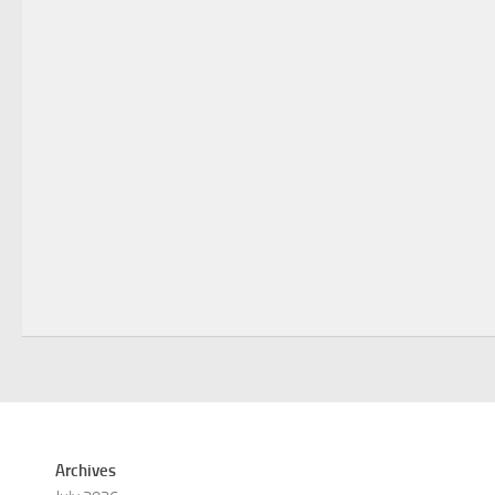
Archives