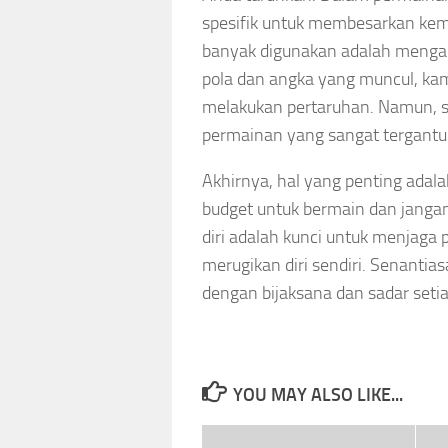
spesifik untuk membesarkan kem
banyak digunakan adalah mengana
pola dan angka yang muncul, ka
melakukan pertaruhan. Namun, s
permainan yang sangat tergantu
Akhirnya, hal yang penting adal
budget untuk bermain dan jangan
diri adalah kunci untuk menjaga
merugikan diri sendiri. Senantia
dengan bijaksana dan sadar setia
YOU MAY ALSO LIKE...