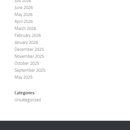
July 2026
June 2026
May 2026
April 2026
March 2026
February 2026
January 2026
December 2025
November 2025
October 2025
September 2025
May 2025
Categories
Uncategorized