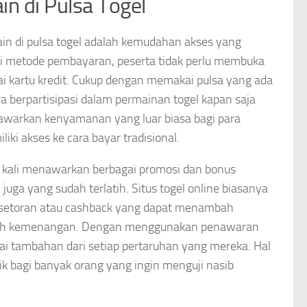
n di Pulsa Togel
in di pulsa togel adalah kemudahan akses yang
ai metode pembayaran, peserta tidak perlu membuka
i kartu kredit. Cukup dengan memakai pulsa yang ada
ra berpartisipasi dalam permainan togel kapan saja
awarkan kenyamanan yang luar biasa bagi para
ki akses ke cara bayar tradisional.
ng kali menawarkan berbagai promosi dan bonus
juga yang sudah terlatih. Situs togel online biasanya
setoran atau cashback yang dapat menambah
aih kemenangan. Dengan menggunakan penawaran
lai tambahan dari setiap pertaruhan yang mereka. Hal
k bagi banyak orang yang ingin menguji nasib