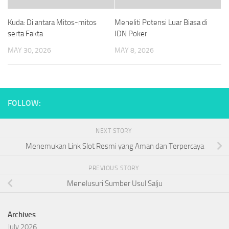
Kuda: Di antara Mitos-mitos
Meneliti Potensi Luar Biasa di
serta Fakta
IDN Poker
MAY 30, 2026
MAY 8, 2026
FOLLOW:
NEXT STORY
Menemukan Link Slot Resmi yang Aman dan Terpercaya
PREVIOUS STORY
Menelusuri Sumber Usul Salju
Archives
July 2026