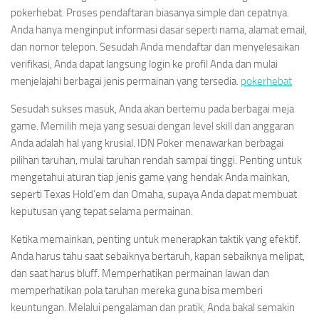
pokerhebat. Proses pendaftaran biasanya simple dan cepatnya.
Anda hanya menginput informasi dasar seperti nama, alamat email,
dan nomor telepon. Sesudah Anda mendaftar dan menyelesaikan
verifikasi, Anda dapat langsung login ke profil Anda dan mulai
menjelajahi berbagai jenis permainan yang tersedia.
pokerhebat
Sesudah sukses masuk, Anda akan bertemu pada berbagai meja
game. Memilih meja yang sesuai dengan level skill dan anggaran
Anda adalah hal yang krusial. IDN Poker menawarkan berbagai
pilihan taruhan, mulai taruhan rendah sampai tinggi. Penting untuk
mengetahui aturan tiap jenis game yang hendak Anda mainkan,
seperti Texas Hold’em dan Omaha, supaya Anda dapat membuat
keputusan yang tepat selama permainan.
Ketika memainkan, penting untuk menerapkan taktik yang efektif.
Anda harus tahu saat sebaiknya bertaruh, kapan sebaiknya melipat,
dan saat harus bluff. Memperhatikan permainan lawan dan
memperhatikan pola taruhan mereka guna bisa memberi
keuntungan. Melalui pengalaman dan pratik, Anda bakal semakin