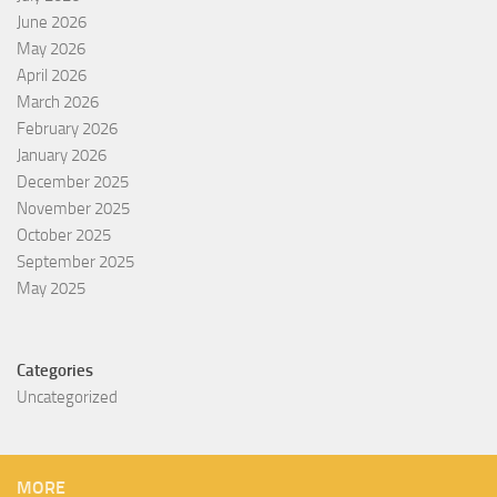
June 2026
May 2026
April 2026
March 2026
February 2026
January 2026
December 2025
November 2025
October 2025
September 2025
May 2025
Categories
Uncategorized
MORE