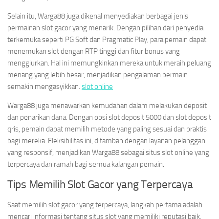
Selain itu, Warga88 juga dikenal menyediakan berbagai jenis
permainan slot gacor yang menarik. Dengan pilihan dari penyedia
terkemuka seperti PG Soft dan Pragmatic Play, para pemain dapat
menemukan slot dengan RTP tinggi dan fitur bonus yang
menggiurkan. Hal ini memungkinkan mereka untuk meraih peluang
menang yang lebih besar, menjadikan pengalaman bermain
semakin mengasyikkan.
slot online
Warga88 juga menawarkan kemudahan dalam melakukan deposit
dan penarikan dana. Dengan opsi slot deposit 5000 dan slot deposit
qris, pemain dapat memilih metode yang paling sesuai dan praktis
bagi mereka. Fleksibilitas ini, ditambah dengan layanan pelanggan
yang responsif, menjadikan Warga88 sebagai situs slot online yang
terpercaya dan ramah bagi semua kalangan pemain.
Tips Memilih Slot Gacor yang Terpercaya
Saat memilih slot gacor yang terpercaya, langkah pertama adalah
mencari informasi tentang situs slot yang memiliki reputasi baik.