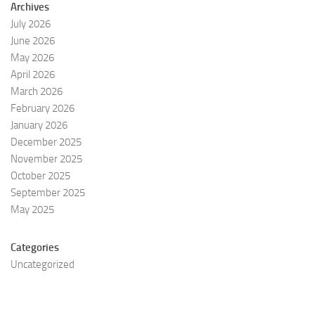
Archives
July 2026
June 2026
May 2026
April 2026
March 2026
February 2026
January 2026
December 2025
November 2025
October 2025
September 2025
May 2025
Categories
Uncategorized