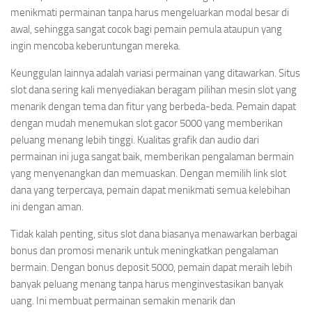
menikmati permainan tanpa harus mengeluarkan modal besar di
awal, sehingga sangat cocok bagi pemain pemula ataupun yang
ingin mencoba keberuntungan mereka.
Keunggulan lainnya adalah variasi permainan yang ditawarkan. Situs
slot dana sering kali menyediakan beragam pilihan mesin slot yang
menarik dengan tema dan fitur yang berbeda-beda. Pemain dapat
dengan mudah menemukan slot gacor 5000 yang memberikan
peluang menang lebih tinggi. Kualitas grafik dan audio dari
permainan ini juga sangat baik, memberikan pengalaman bermain
yang menyenangkan dan memuaskan. Dengan memilih link slot
dana yang terpercaya, pemain dapat menikmati semua kelebihan
ini dengan aman.
Tidak kalah penting, situs slot dana biasanya menawarkan berbagai
bonus dan promosi menarik untuk meningkatkan pengalaman
bermain. Dengan bonus deposit 5000, pemain dapat meraih lebih
banyak peluang menang tanpa harus menginvestasikan banyak
uang. Ini membuat permainan semakin menarik dan