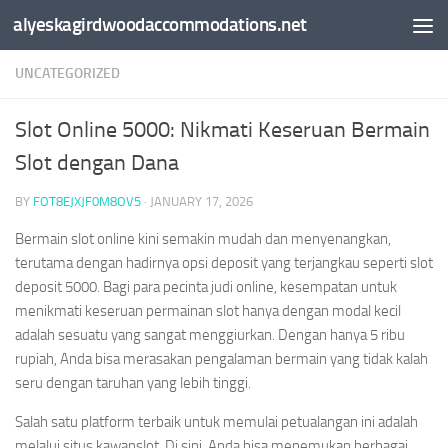
alyeskagirdwoodaccommodations.net
Skip to content
UNCATEGORIZED
Slot Online 5000: Nikmati Keseruan Bermain
Slot dengan Dana
BY
FOT8EJXJF0M8OV5
·
JANUARY 17, 2026
Bermain slot online kini semakin mudah dan menyenangkan,
terutama dengan hadirnya opsi deposit yang terjangkau seperti slot
deposit 5000. Bagi para pecinta judi online, kesempatan untuk
menikmati keseruan permainan slot hanya dengan modal kecil
adalah sesuatu yang sangat menggiurkan. Dengan hanya 5 ribu
rupiah, Anda bisa merasakan pengalaman bermain yang tidak kalah
seru dengan taruhan yang lebih tinggi.
Salah satu platform terbaik untuk memulai petualangan ini adalah
melalui situs kawanslot. Di sini, Anda bisa menemukan berbagai