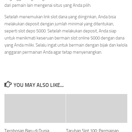
dari pemain lain mengenai situs yang Anda pilih.
Setelah menemukan link slot dana yang diinginkan, Anda bisa
melakukan deposit dengan jumlah minimal yang ditentukan,
seperti slot depo 5000. Setelah melakukan deposit, Anda siap
untuk menikmati keseruan bermain slot online 5000 dengan dana
yang Anda miliki. Selalu ingat untuk bermain dengan bijak dan kelola
anggaran permainan Anda agar tetap menyenangkan.
YOU MAY ALSO LIKE...
Terobosan Baru di Dunia
Taruhan Slot 100: Permainan