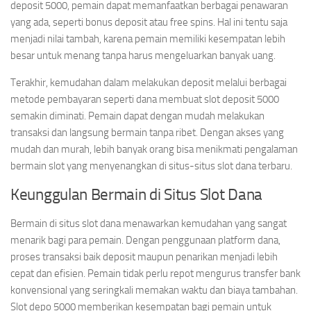
deposit 5000, pemain dapat memanfaatkan berbagai penawaran
yang ada, seperti bonus deposit atau free spins. Hal ini tentu saja
menjadi nilai tambah, karena pemain memiliki kesempatan lebih
besar untuk menang tanpa harus mengeluarkan banyak uang.
Terakhir, kemudahan dalam melakukan deposit melalui berbagai
metode pembayaran seperti dana membuat slot deposit 5000
semakin diminati. Pemain dapat dengan mudah melakukan
transaksi dan langsung bermain tanpa ribet. Dengan akses yang
mudah dan murah, lebih banyak orang bisa menikmati pengalaman
bermain slot yang menyenangkan di situs-situs slot dana terbaru.
Keunggulan Bermain di Situs Slot Dana
Bermain di situs slot dana menawarkan kemudahan yang sangat
menarik bagi para pemain. Dengan penggunaan platform dana,
proses transaksi baik deposit maupun penarikan menjadi lebih
cepat dan efisien. Pemain tidak perlu repot mengurus transfer bank
konvensional yang seringkali memakan waktu dan biaya tambahan.
Slot depo 5000 memberikan kesempatan bagi pemain untuk