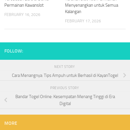
Permainan Kawanslot
Menyenangkan untuk Semua
Kalangan
FEBRUARY 16, 2026
FEBRUARY 17, 2026
FOLLOW:
NEXT STORY
Cara Menangnya: Tips Ampuh untuk Berhasil di KayanTogel
PREVIOUS STORY
Bandar Togel Online: Kesempatan Menang Tinggi di Era
Digital
MORE