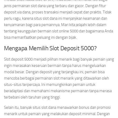
jenis permainan slot dana yang terbaru dan gacor. Dengan fitur
deposit via dana, proses transaksi menjadi cepat dan praktis. Tidak
perlu ragu, karena situs slot dana ini menjanjikan keamanan dan
kenyamanan bagi para pemainnya. Mari kita jelajahi lebih dalam
tentang keunggulan bermain slot online 5000 dan bagaimana Anda
bisa memanfaatkan peluang ini dengan bijak.
Mengapa Memilih Slot Deposit 5000?
Slot deposit 5000 menjadi pilihan menarik bagi banyak pemain yang
ingin merasakan keseruan bermain tanpa harus mengeluarkan
modal besar. Dengan deposit yang terjangkau ini, pemain bisa
mencoba berbagai permainan slot menarik yang ditawarkan oleh
situs-situs terpercaya. Ini memungkinkan pemain untuk
beradaptasi dan memahami mekanisme permainan tanpa merasa
terbebani oleh taruhan yang tinggi.
Selain itu, banyak situs slot dana menawarkan bonus dan promosi
menarik untuk pemain yang melakukan deposit minimal. Dengan